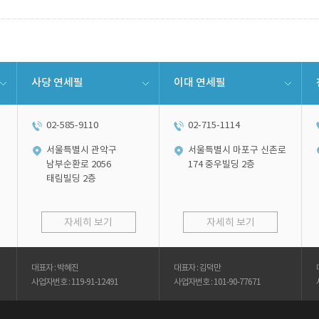
사당 연세필
이대 연세필
02-585-9110
02-715-1114
서울특별시 관악구
서울특별시 마포구 신촌로
남부순환로 2056
174 중우빌딩 2층
태림빌딩 2층
자세히 보기
자세히 보기
대표자 : 박혜진
대표자 : 김덕만
사업자번호 : 119-91-12491
사업자번호 : 101-90-77671