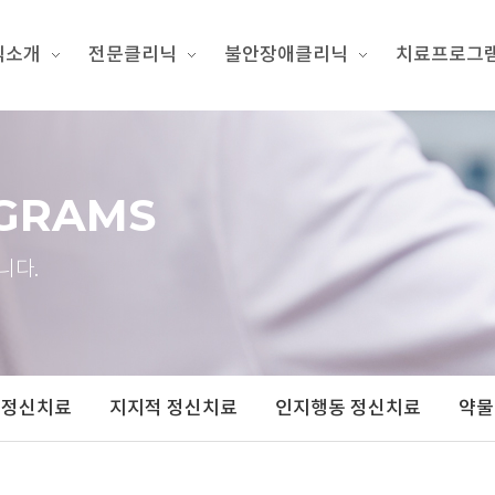
닉소개
전문클리닉
불안장애클리닉
치료프로그
GRAMS
니다.
 정신치료
지지적 정신치료
인지행동 정신치료
약물