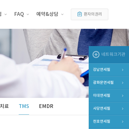
램
FAQ
예약&상담
환자의 권리
네트워크기관
강남연세필
광화문연세필
이대연세필
치료
TMS
EMDR
사당연세필
천호연세필