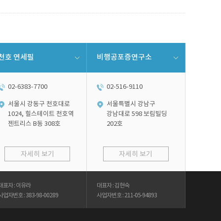
천호 연세필
비행공포증연구소
02-6383-7700
02-516-9110
서울시 강동구 천호대로
서울특별시 강남구
1024, 힐스테이트 천호역
강남대로 598 보림빌딩
젠트리스 B동 308호
202호
자세히 보기
자세히 보기
대표자 : 이유라
대표자 : 김현숙
사업자번호 : 383-98-00289
사업자번호 : 211-05-94893