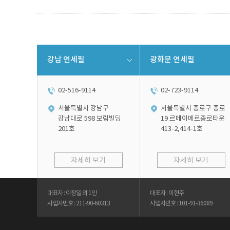
강남 연세필
광화문 연세필
02-516-9114
02-723-9114
서울특별시 강남구
서울특별시 종로구 종로
강남대로 598 보림빌딩
19 르메이메르종로타운
201호
413-2,414-1호
자세히 보기
자세히 보기
대표자 : 이창일 외 1인
대표자 : 이현주
사업자번호 : 211-90-60313
사업자번호 : 101-91-36089