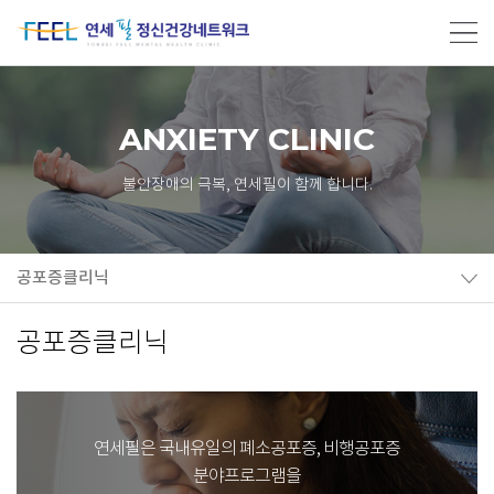
ANXIETY CLINIC
불안장애의 극복, 연세필이 함께 합니다.
공포증클리닉
공포증클리닉
연세필은 국내유일의 폐소공포증, 비행공포증
분야프로그램을