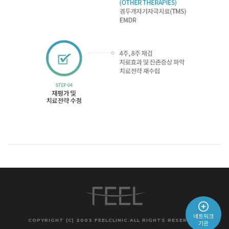
네트워크
COPYRIGHT (C) 2003 FEELCLINIC.ALL RIGHTS RESERVED.
기관