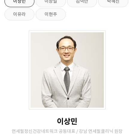
이상민
이창일
김덕만
박혜진
이유라
이현주
이상민
연세필정신건강네트워크 공동대표 / 강남 연세필클리닉 원장