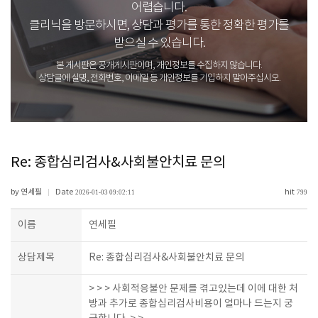
어렵습니다.
클리닉을 방문하시면, 상담과 평가를 통한 정확한 평가를
받으실 수 있습니다.
본 게시판은 공개게시판이며, 개인정보를 수집하지 않습니다.
상담글에 실명, 전화번호, 이메일 등 개인정보를 기입하지 말아주십시오.
Re: 종합심리검사&사회불안치료 문의
by 연세필
Date
hit
|
2026-01-03 09:02:11
799
이름
연세필
상담제목
Re: 종합심리검사&사회불안치료 문의
> > > 사회적응불안 문제를 겪고있는데 이에 대한 처
방과 추가로 종합심리검사비용이 얼마나 드는지 궁