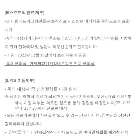
[패스트트랙 진료 제도]
- 연세필네트워크병원들은 초진진료 시스템은 예약자를 원칙으로 진료합
니다.
- 위의 대상자의 경우 외상후스트레스장애(PTSD) 의 발병과 악화를 예방하
기 위해 전화예약 및 방문시 최우선순위로 진료합니다.
- 기한 : 2022년 12월 31일까지 초진 내원에 한함
- 참여클리닉 : 연세필정신건강네트워크 전체 클리닉
[의료비지원제도]
- 위의 대상자 중 신청절차를 마친 환자
-
의료비는
의학적 치료가 필요한 기간 동안 지원
하되
,
우선
6
개월
지원
*
후
계속 지원 여부는 의료진 검토를 통해 결정
할 예정입니다
(
22.10.29.
부터
’23.4.28.
까지 진료분
대상)
- 모든 의료기관에서 지원을 받으실 수 있는 것은 아니며, 참여신청 정신건
강의학과에 한합니다.
- 참여클리닉 :
연세필정신건강네트워크 중
이대연세필을 제외한
전체