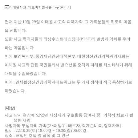
이태원사고_의료비지원서류.hwp (43.5K)
먼저 지난 10월 29일 이태원 사고의 피해자와 그 가족분들께 위로의 마음
을 전합니다.
또한 사고 목격자들의 외상후스트레스장애(PTSD)의 발병과 악화를 우려
하는 마음입니다.
이에 보건복지부, 중앙재난안전대책본부, 대한정신건강의학과의사회는
이태원 사고와 관련 국민들께서 받으셨을 충격과 피해를 최소화하기 위해
대책을 수립하였습니다.
이에 , 연세필정신건강의학과네트워크는 두 가지 정책에 적극 동참하기로
하였습니다.
[대상]
사고 당시 현장에 있었던
사상자
와
구호활동
참여자 중
의학적 치료가 필
요한 사람
사망자와
부상자의 가족(
(
가족 범위:
배우자
,
직계존비속
,
형제자매)
일시 :
22.10.29(
토
) 18:00
경
～10.30(
일
) 06:00
경
,
장소 :
해밀턴 호텔 옆 골목 및 그 인근