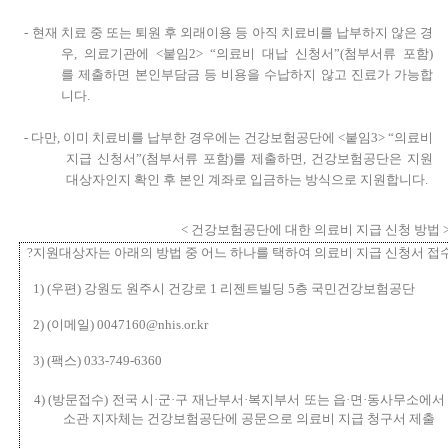
-
현재 치료 중 또는 퇴원 후 외래이용 등 아직
치료비를 납부하지
않은 경
우
,
의료기관
에
<
붙임
2>
“
의료비 대납 신청서
”
(
첨부서류
포함
)
를
제출
하면
본인부담금 등 비용을 수납하지 않고 진료가 가능
합
니다
.
-
다만
,
이미 치료비를 납부한 경우
에는
건강보험공단에
<
붙임
3>
“
의료비
지급 신청서
”
(
첨부서류 포함
)
를 제출
하면
,
건강보험공단은 지원
대상자인지 확인 후
본인 계좌
로
입금하는 방식으로 지원
합니다
.
<
건강보험공단에 대한 의료비 지급 신청 방법
?
지원대상자는 아래의 방법 중 어느 하나를 택하여
의료비 지급 신청서
접
1)
(
우편
)
강원도 원주시 건강로
1
리젠트빌딩
5
층 국민건강보험공단
2)
(
이메일
)
0047160@nhis.or.kr
3)
(
팩스
)
033-749-6360
4)
(
방문접수
)
전국
시
·
군
·
구 재난부서
·
복지부서 또는 읍
·
면
·
동사무소
에서
소관 지자체는 건강보험공단에 공문으로 의료비 지급 청구서 제출