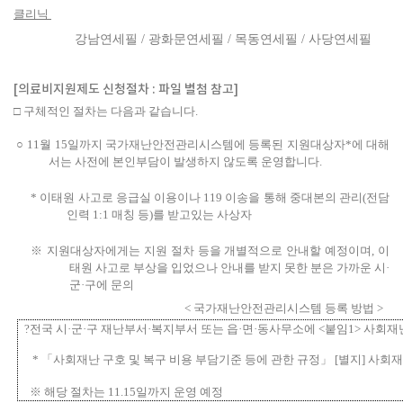
클리닉
강남연세필 /
광화문연세필 /
목동연세필 /
사당연세필
[의료비지원제도 신청절차 : 파일 별첨 참고]
□
구체적인 절차
는 다음과 같습니다
.
○
11
월
15
일까지
국가재난안전관리시스템
에
등록된
지원대상자
*
에
대해
서는
사전에 본인부담이 발생하지 않도록 운영
합니다
.
*
이태원 사고로 응급실 이용이나
119
이송을 통해 중대본의 관리
(
전담
인력
1:1
매칭 등
)
를 받고있는 사상자
※
지원
대상자에게는 지원 절차 등을 개별적으로 안내할 예정이며
,
이
태원 사고로 부상을 입었으나 안내를 받지 못한 분은 가까운 시
·
군
·
구에 문의
<
국가재난안전관리시스템 등록 방법
>
?
전국
시
·
군
·
구 재난부서
·
복지부서 또는 읍
·
면
·
동사무소에
<
붙임
1>
사회재
* 「
사회재난 구호 및 복구 비용 부담기준 등에 관한 규정
」 [
별지
]
사회재
※
해당 절차는
11.15
일까지 운영 예정