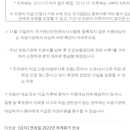
*
지자체는
’22.11.15.
까지 접수 예정
, ’22.11.15.
이후에는
1)
부터
3)
까지
※
의료비 지급 신청서 기재 누락 또는 오기
(
誤記
),
첨부서류 미비 등이 있
인에게
보완을 요청
할 수 있고
,
기간 내 보완이 이루어지지 않으면 
○
11
월
15
일까지
국가재난안전관리시스템에
등록되지 않은 지원대상자
는
의료기관
에서
대상자 여부 확인
이
어려우므로
,
-
우선 의료기관에 치료비
를
납부 후 건강보험공단
에
관련 서류
*
를
구비
하여
신청
하면
본인 계좌
로
환급할 예정
입니다
.
*
①
의료비 지급 신청서
(
첨부서류 포함
),
②
의사 소견서
(
사고와 직접 관
련성 인정 등
),
③
사고 당시 현장에 있었던 사실을 입증할 수 있
는 자료
○
의료비 대납 또는 지급 이후에
환자가
지원대상자에 해당하지 않거나
,
질병 및 후유증이 이태원 사고와 직접 관련성이 없는 경우
에는 의료기관에
대납하거나 환자에게 지급한
의료비용을 환수할 수 있습니다
.
이전글 :
[공지] 연세필 2023년 하계휴가 안내