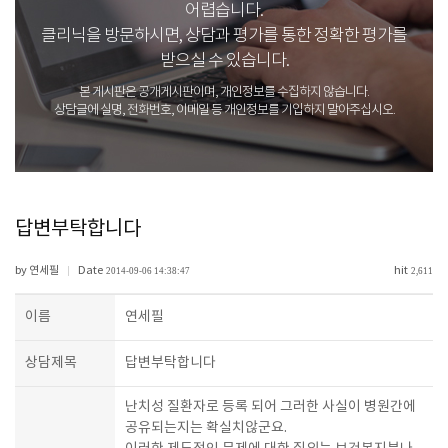
어렵습니다.
클리닉을 방문하시면, 상담과 평가를 통한 정확한 평가를
받으실 수 있습니다.
본 게시판은 공개게시판이며, 개인정보를 수집하지 않습니다.
상담글에 실명, 전화번호, 이메일 등 개인정보를 기입하지 말아주십시오.
답변부탁합니다
by 연세필
Date
hit
|
2014-09-06 14:38:47
2,611
이름
연세필
상담제목
답변부탁합니다
난치성 질환자로 등록 되어 그러한 사실이 병원간에
공유되는지는 확실치않군요.